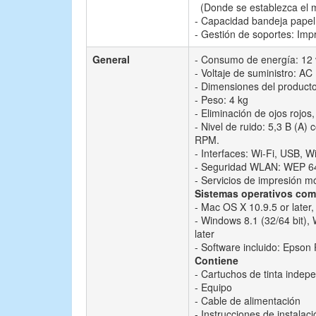
(Donde se establezca el ma
- Capacidad bandeja papel:
- Gestión de soportes: Im
General
- Consumo de energía: 12 v
- Voltaje de suministro: AC
- Dimensiones del producto
- Peso: 4 kg
- Eliminación de ojos rojos
- Nivel de ruido: 5,3 B (
RPM.
- Interfaces: Wi-Fi, USB, Wi
- Seguridad WLAN: WEP 64
- Servicios de impresión m
Sistemas operativos com
- Mac OS X 10.9.5 or later,
- Windows 8.1 (32/64 bit),
later
- Software incluido: Epson
Contiene
- Cartuchos de tinta indep
- Equipo
- Cable de alimentación
- Instrucciones de instalaci