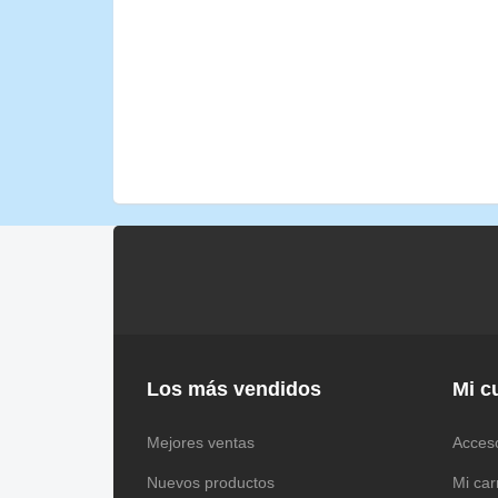
Los más vendidos
Mi c
Mejores ventas
Acces
Nuevos productos
Mi car