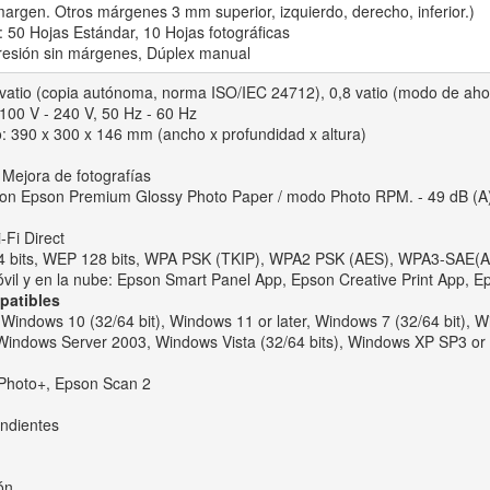
rgen. Otros márgenes 3 mm superior, izquierdo, derecho, inferior.)
 50 Hojas Estándar, 10 Hojas fotográficas
presión sin márgenes, Dúplex manual
atio (copia autónoma, norma ISO/IEC 24712), 0,8 vatio (modo de ahorr
 100 V - 240 V, 50 Hz - 60 Hz
: 390‎ x 300 x 146 mm (ancho x profundidad x altura)
, Mejora de fotografías
A) con Epson Premium Glossy Photo Paper / modo Photo RPM. - 49 dB 
-Fi Direct
 bits, WEP 128 bits, WPA PSK (TKIP), WPA2 PSK (AES), WPA3-SAE(
óvil y en la nube: Epson Smart Panel App, Epson Creative Print App, Ep
patibles
 Windows 10 (32/64 bit), Windows 11 or later, Windows 7 (32/64 bit), W
 Windows Server 2003, Windows Vista (32/64 bits), Windows XP SP3 or l
 Photo+, Epson Scan 2
endientes
ón