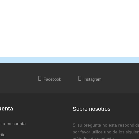
Facebook
Instagram
uenta
Sobre nosotros
o a mi cuenta
Si su pregunta no está respondida 
por favor utilice uno de los siguie
rito
métodos de contacto.