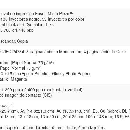
bezal de impresión Epson Micro Piezo™
 180 Inyectores negro, 59 Inyectores por color
ment black and Dye colour Inks
 5.760 x 1.440 ppp
 Escanear, Copia
ISO/IEC 24734: 8 páginas/minuto Monocromo, 4 páginas/minuto Color
omo (Papel Normal 75 g/m²)
Papel Normal 75 g/m²)
10 x 15 cm (Epson Premium Glossy Photo Paper)
arillo, Magenta
1.200 ppp x 2.400 ppp (horizontal x vertical)
 de imagen de contacto (CIS)
apel: 1
x29,7 cm), A5 (14,8x21,0 cm), A6 (10,5x14,8 cm), B5, C6 (sobre), DL (
 x 13 cm, 13 x 18 cm, 13 x 20 cm, 20 x 25 cm, 100 x 148 mm, 16:9, B6
mm superior, 0 mm derecha, 0 mm inferior, 0 mm izquierda