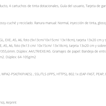
cto, 4 cartuchos de tinta dotacionales, Guía del usuario, Tarjeta de gar
ossy-cuché y reciclado. Ranura manual: Normal, inyección de tinta, gloss
GL, EXE, A5, A6, foto (9x13cm/10x15cm/ 13x18cm), tarjeta 13x20 cm y s
EXE, A5, A6, foto (9x13 cm/ 10x15cm/ 13x18cm), tarjeta 13x20 cm y sobre
9/355,6mm. Dúplex: A4/LTR/EXE/A5. Gramajes de papel: Bandeja de entr
/m2. Dúplex: 64-105g/m2
, WPA2-PSK(TKIP/AES) , SSL/TLS (IPPS, HTTPS), 802.1x (EAP-FAST, PEAP,
o), Airprint