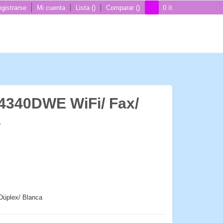
gistrarse
Mi cuenta
Lista
Comparar
0
ít
4340DWE WiFi/ Fax/
a
Dúplex/ Blanca