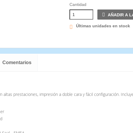
Cantidad
AÑADIR A L
Últimas unidades en stock
Comentarios
on altas prestaciones, impresión a doble cara y fácil configuración. Incl
ser
ud
2 Seal - EMEA