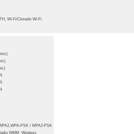
H, Wi-Fi/Clonado Wi-Fi
mic)
ic)
ic)
R
R
R
/ WPA2,WPA-PSK / WPA2-PSK
Radio,WMM, Wireless