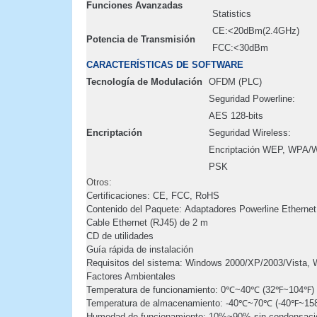
Funciones Avanzadas
Statistics
CE:<20dBm(2.4GHz)
Potencia de Transmisión
FCC:<30dBm
CARACTERÍSTICAS DE SOFTWARE
Tecnología de Modulación
OFDM (PLC)
Seguridad Powerline:
AES 128-bits
Encriptación
Seguridad Wireless:
Encriptación WEP, WPA
PSK
Otros:
Certificaciones:
CE, FCC, RoHS
Contenido del Paquete:
Adaptadores Powerline Ethern
Cable Ethernet (RJ45) de 2 m
CD de utilidades
Guía rápida de instalación
Requisitos del sistema:
Windows 2000/XP/2003/Vista, W
Factores Ambientales
Temperatura de funcionamiento: 0℃~40℃ (32℉~104℉)
Temperatura de almacenamiento: -40℃~70℃ (-40℉~15
Humedad de funcionamiento: 10%~90% sin condensaci