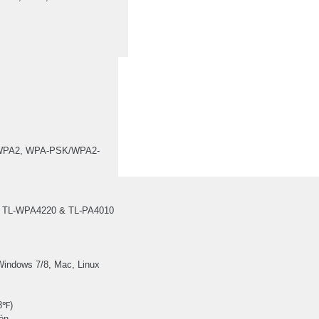
/WPA2, WPA-PSK/WPA2-
et TL-WPA4220 & TL-PA4010
indows 7/8, Mac, Linux
8℉)
ón