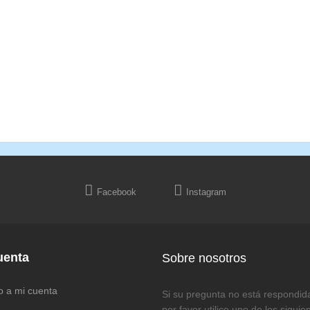
Facebook
Instagram
uenta
Sobre nosotros
o a mi cuenta
Si su pregunta no está respondida 
por favor utilice uno de los siguie