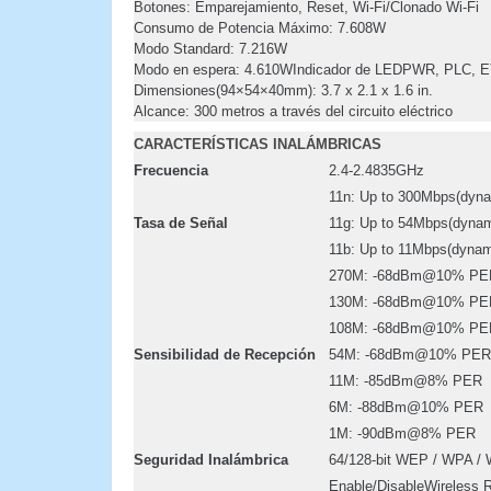
Botones:
Emparejamiento, Reset, Wi-Fi/Clonado Wi-Fi
Consumo de Potencia Máximo:
7.608W
Modo Standard:
7.216W
Modo en espera:
4.610WIndicador de LEDPWR, PLC, ET
Dimensiones(94×54×40mm):
3.7 x 2.1 x 1.6 in.
Alcance:
300 metros a través del circuito eléctrico
CARACTERÍSTICAS INALÁMBRICAS
Frecuencia
2.4-2.4835GHz
11n: Up to 300Mbps(dyna
Tasa de Señal
11g: Up to 54Mbps(dynam
11b: Up to 11Mbps(dynam
270M: -68dBm@10% PE
130M: -68dBm@10% PE
108M: -68dBm@10% PE
Sensibilidad de Recepción
54M: -68dBm@10% PER
11M: -85dBm@8% PER
6M: -88dBm@10% PER
1M: -90dBm@8% PER
Seguridad Inalámbrica
64/128-bit WEP / WPA 
Enable/DisableWireless 