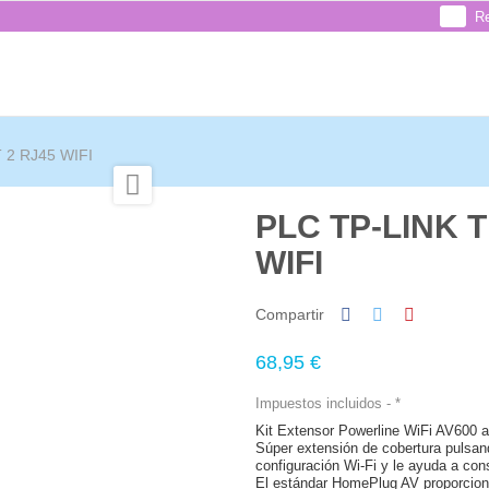
Re
 2 RJ45 WIFI

PLC TP-LINK T
WIFI
Compartir
68,95 €
Impuestos incluidos
*
Kit Extensor Powerline WiFi AV60
Súper extensión de cobertura pulsand
configuración Wi-Fi y le ayuda a cons
El estándar HomePlug AV proporcion