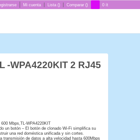
gistrarse
Mi cuenta
Lista
Comparar
0
ít
L -WPA4220KIT 2 RJ45
0 a 600 Mbps,TL-WPA4220KIT
o un botón – El botón de clonado Wi-Fi simplifica su
truir una red doméstica unificada y sin cortes.
a transmisión de datos a alta velocidad hasta 600Mbps