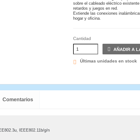
sobre el cableado eléctrico existente
retardos y juegos en red.
Extiende las conexiones inalámbric
hogar y oficina.
Cantidad
AÑADIR A L
Últimas unidades en stock
Comentarios
E802.3u, IEEE802.11b/g/n