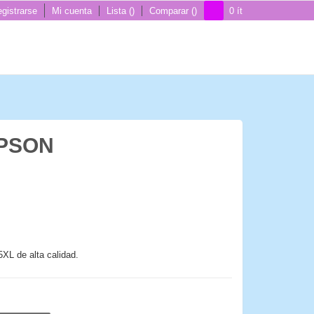
gistrarse
Mi cuenta
Lista
Comparar
0
ít
EPSON
XL de alta calidad.