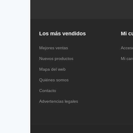
Los más vendidos
Mi c
Mejores ventas
Acces
Nuevos productos
Mi car
Mapa del web
Quiénes somos
Contacto
Advertencias legales