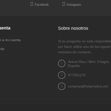
Facebook
Instagram
uenta
Sobre nosotros
o a mi cuenta
Si su pregunta no está respondida 
por favor utilice uno de los siguie
rito
métodos de contacto.
Antoni Rius i Miró, 9 bajos,
España
977301170
compras@helpmatica.net